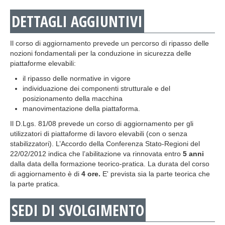
DETTAGLI AGGIUNTIVI
Il corso di aggiornamento prevede un percorso di ripasso delle
nozioni fondamentali per la conduzione in sicurezza delle
piattaforme elevabili:
il ripasso delle normative in vigore
individuazione dei componenti strutturale e del
posizionamento della macchina
manovimentazione della piattaforma.
Il D.Lgs. 81/08 prevede un corso di aggiornamento per gli
utilizzatori di piattaforme di lavoro elevabili (con o senza
stabilizzatori). L’Accordo della Conferenza Stato-Regioni del
22/02/2012 indica che l’abilitazione va rinnovata entro
5 anni
dalla data della formazione teorico-pratica. La durata del corso
di aggiornamento è di
4 ore.
E' prevista sia la parte teorica che
la parte pratica.
SEDI DI SVOLGIMENTO